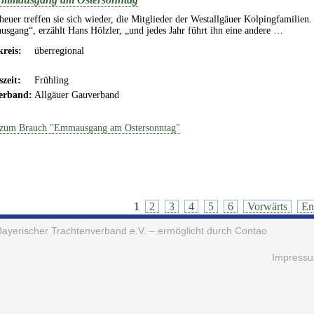
euer treffen sie sich wieder, die Mitglieder der Westallgäuer Kolpingfamilien
sgang“, erzählt Hans Hölzler, „und jedes Jahr führt ihn eine andere …
reis:
überregional
szeit:
Frühling
erband:
Allgäuer Gauverband
zum Brauch "Emmausgang am Ostersonntag"
1
2
3
4
5
6
Vorwärts
En
Bayerischer Trachtenverband e.V.
– ermöglicht durch Contao
Impress