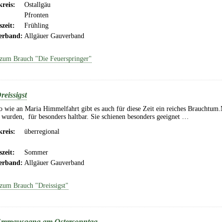
reis:
Ostallgäu
Pfronten
szeit:
Frühling
erband:
Allgäuer Gauverband
zum Brauch "Die Feuerspringer"
reissigst
 wie an Maria Himmelfahrt gibt es auch für diese Zeit ein reiches Brauchtum.M
 wurden, für besonders haltbar. Sie schienen besonders geeignet …
reis:
überregional
szeit:
Sommer
erband:
Allgäuer Gauverband
zum Brauch "Dreissigst"
mmausgang am Ostersonntag