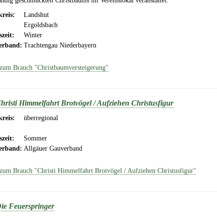
ändig geschmückten Christbaums im Vereinslokal veranstaltet.
reis:
Landshut
Ergoldsbach
szeit:
Winter
erband:
Trachtengau Niederbayern
zum Brauch "Christbaumversteigerung"
hristi Himmelfahrt Brotvögel / Aufziehen Christusfigur
reis:
überregional
szeit:
Sommer
erband:
Allgäuer Gauverband
zum Brauch "Christi Himmelfahrt Brotvögel / Aufziehen Christusfigur"
ie Feuerspringer