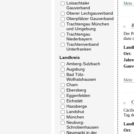
Loisachtaler
Mehr 
Gauverband
Oberer Lechgauverband
Oberpfälzer Gauverband
Trachtengau München
B
und Umgebung
Der Pr
Trachtengau
dazu d
Niederbayern
Trachtenverband
Landk
Unterfranken
Ort:
Landkreis
Jahre
Amberg-Sulzbach
Gauv
Augsburg
Bad Tölz-
Wolfratshausen
Mehr 
Cham
Ebersberg
Eggenfelden
Eichstätt
C
Hassberge
Cäcili
Landshut
Tag d
München
Neuburg-
Landk
Schrobenhausen
Ort:
Neumarkt in der