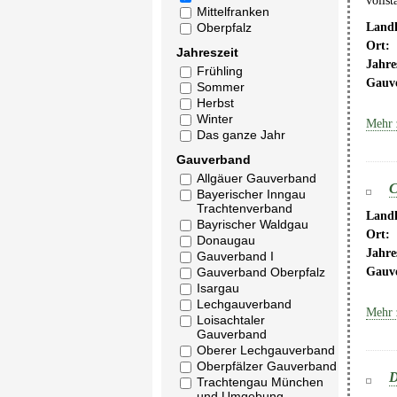
vollst
Mittelfranken
Landk
Oberpfalz
Ort:
Jahreszeit
Jahre
Frühling
Gauv
Sommer
Herbst
Winter
Mehr 
Das ganze Jahr
Gauverband
Allgäuer Gauverband
C
Bayerischer Inngau
Trachtenverband
Landk
Bayrischer Waldgau
Ort:
Donaugau
Jahre
Gauverband I
Gauverband Oberpfalz
Gauv
Isargau
Lechgauverband
Mehr 
Loisachtaler
Gauverband
Oberer Lechgauverband
Oberpfälzer Gauverband
D
Trachtengau München
und Umgebung