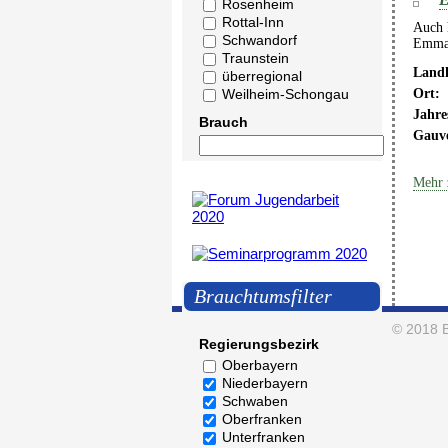
Rosenheim
Rottal-Inn
Auch h
Schwandorf
Emmau
Traunstein
Landk
überregional
Weilheim-Schongau
Ort:
Jahre
Brauch
Gauv
Mehr 
Brauchtumsfilter
© 2018
Regierungsbezirk
Oberbayern
Niederbayern
Schwaben
Oberfranken
Unterfranken