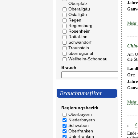
Jahre
Oberpfalz
Oberallgäu
Gauv
Ostallgäu
Regen
Mehr 
Regensburg
Rosenheim
Rottal-Inn
Schwandorf
Chine
Traunstein
überregional
Am Uns
Weilheim-Schongau
die S
Brauch
Landk
Ort:
Jahre
Gauv
Brauchtumsfilter
Mehr 
Regierungsbezirk
Oberbayern
Niederbayern
C
Schwaben
Oberfranken
Ende 
Unterfranken