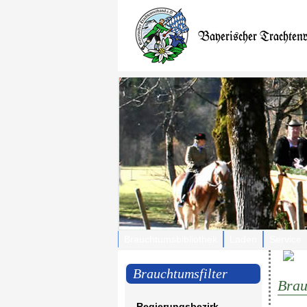
Brauchtumsbibliothek
Laden
Service
Brauchtumsfilter
Brau
Regierungsbezirk