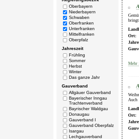
A
Oberbayern
Niederbayern
Gemüt
Schwaben
bring
Oberfranken
Unterfranken
Landk
Mittelfranken
Ort:
Oberpfalz
Jahre
Jahreszeit
Gauv
Frühling
Sommer
Mehr 
Herbst
Winter
Das ganze Jahr
A
Gauverband
Allgäuer Gauverband
Weihn
Bayerischer Inngau
Auch i
Trachtenverband
Bayrischer Waldgau
Landk
Donaugau
Ort:
Gauverband I
Jahre
Gauverband Oberpfalz
Gauv
Isargau
Lechgauverband