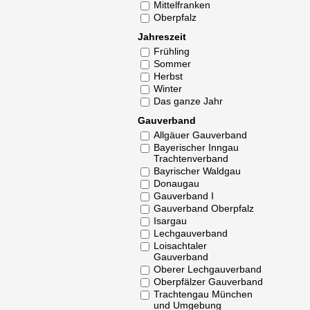
Mittelfranken
Oberpfalz
Jahreszeit
Frühling
Sommer
Herbst
Winter
Das ganze Jahr
Gauverband
Allgäuer Gauverband
Bayerischer Inngau
Trachtenverband
Bayrischer Waldgau
Donaugau
Gauverband I
Gauverband Oberpfalz
Isargau
Lechgauverband
Loisachtaler
Gauverband
Oberer Lechgauverband
Oberpfälzer Gauverband
Trachtengau München
und Umgebung