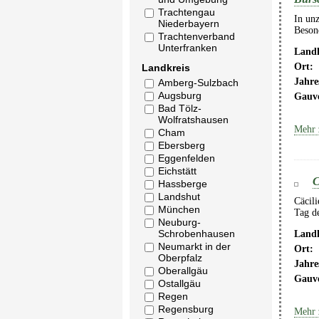
Trachtengau
In unz
Niederbayern
Besond
Trachtenverband
Unterfranken
Landk
Ort:
Landkreis
Jahre
Amberg-Sulzbach
Augsburg
Gauv
Bad Tölz-
Wolfratshausen
Mehr 
Cham
Ebersberg
Eggenfelden
Eichstätt
C
Hassberge
Landshut
Cäcili
München
Tag d
Neuburg-
Schrobenhausen
Landk
Neumarkt in der
Ort:
Oberpfalz
Jahre
Oberallgäu
Gauv
Ostallgäu
Regen
Regensburg
Mehr 