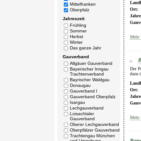
Landk
Mittelfranken
Ort:
Oberpfalz
Jahre
Jahreszeit
Gauv
Frühling
Sommer
Herbst
Mehr 
Winter
Das ganze Jahr
Gauverband
B
Allgäuer Gauverband
Bayerischer Inngau
Der Pr
Trachtenverband
dazu d
Bayrischer Waldgau
Landk
Donaugau
Ort:
Gauverband I
Jahre
Gauverband Oberpfalz
Isargau
Gauv
Lechgauverband
Loisachtaler
Mehr 
Gauverband
Oberer Lechgauverband
Oberpfälzer Gauverband
Trachtengau München
Burs
und Umgebung