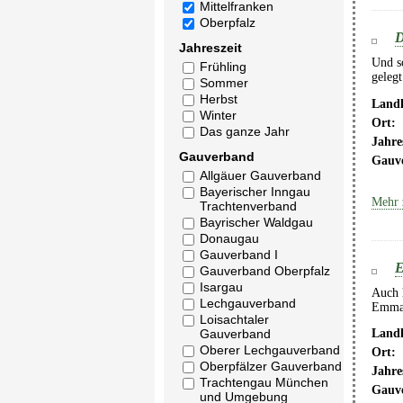
Mittelfranken
Oberpfalz
D
Jahreszeit
Und so
Frühling
gelegt
Sommer
Herbst
Landk
Winter
Ort:
Das ganze Jahr
Jahre
Gauverband
Gauv
Allgäuer Gauverband
Bayerischer Inngau
Mehr 
Trachtenverband
Bayrischer Waldgau
Donaugau
Gauverband I
E
Gauverband Oberpfalz
Isargau
Auch h
Lechgauverband
Emmau
Loisachtaler
Gauverband
Landk
Oberer Lechgauverband
Ort:
Oberpfälzer Gauverband
Jahre
Trachtengau München
Gauv
und Umgebung