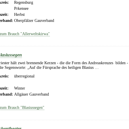
reis:
Regensburg
Prkensee
szeit:
Herbst
erband:
Oberpfälzer Gauverband
zum Brauch "Allerweltskirwa"
lasiussegen
iester hält zwei brennende Kerzen - die die Form des Andreaskreuzes bilden - 
ie Segensworte: „Auf die Fürsprache des heiligen Blasius …
reis:
überregional
szeit:
Winter
erband:
Allgäuer Gauverband
zum Brauch "Blasiussegen"
chentheater