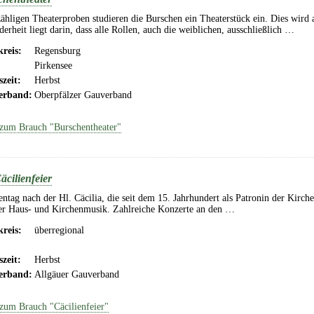
ähligen Theaterproben studieren die Burschen ein Theaterstück ein. Dies wird 
erheit liegt darin, dass alle Rollen, auch die weiblichen, ausschließlich …
reis:
Regensburg
Pirkensee
szeit:
Herbst
erband:
Oberpfälzer Gauverband
zum Brauch "Burschentheater"
äcilienfeier
entag nach der Hl. Cäcilia, die seit dem 15. Jahrhundert als Patronin der Kirch
er Haus- und Kirchenmusik. Zahlreiche Konzerte an den …
reis:
überregional
szeit:
Herbst
erband:
Allgäuer Gauverband
zum Brauch "Cäcilienfeier"