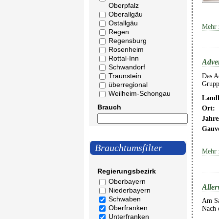
Oberpfalz
Oberallgäu
Ostallgäu
Mehr 
Regen
Regensburg
Rosenheim
Rottal-Inn
Adve
Schwandorf
Traunstein
Das Ad
Grupp
überregional
Weilheim-Schongau
Landk
Brauch
Ort:
Jahre
Gauv
Brauchtumsfilter
Mehr 
Regierungsbezirk
Oberbayern
Aller
Niederbayern
Schwaben
Am Sa
Oberfranken
Nach 
Unterfranken