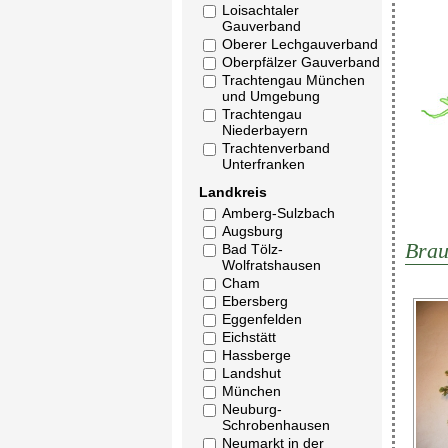
Loisachtaler
Gauverband
Oberer Lechgauverband
Oberpfälzer Gauverband
Trachtengau München
und Umgebung
Trachtengau
Niederbayern
Trachtenverband
Unterfranken
Landkreis
Amberg-Sulzbach
Augsburg
Brau
Bad Tölz-
Wolfratshausen
Cham
Ebersberg
Eggenfelden
Eichstätt
Hassberge
Landshut
München
Neuburg-
Schrobenhausen
Neumarkt in der