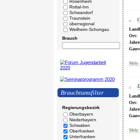
Rosenheim
Rottal-Inn
Schwandorf
Traunstein
C
überregional
Weilheim-Schongau
Landk
Ort:
Brauch
Jahre
Gauv
Mehr 
D
Brauchtumsfilter
Landk
Ort:
Regierungsbezirk
Jahre
Oberbayern
Gauv
Niederbayern
Schwaben
Mehr 
Oberfranken
Unterfranken