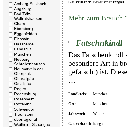
Gauverband:
Bayerischer Inngau 
Amberg-Sulzbach
Augsburg
Bad Tölz-
Mehr zum Brauch "
Wolfratshausen
Cham
Ebersberg
Eggenfelden
Eichstätt
Fatschnkindl
Hassberge
Landshut
Das Fatschenkindl st
München
Neuburg-
besondere Art in br
Schrobenhausen
Neumarkt in der
gefatscht) ist. Dies
Oberpfalz
Oberallgäu
…
Ostallgäu
Regen
Regensburg
Landkreis:
München
Rosenheim
Ort:
München
Rottal-Inn
Schwandorf
Jahreszeit:
Winter
Traunstein
überregional
Gauverband:
Isargau
Weilheim-Schongau