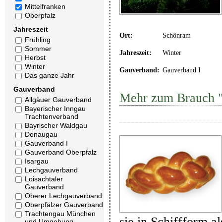
Mittelfranken
Oberpfalz
Jahreszeit
Ort:
Schönram
Frühling
Sommer
Jahreszeit:
Winter
Herbst
Winter
Gauverband:
Gauverband I
Das ganze Jahr
Gauverband
Mehr zum Brauch "
Allgäuer Gauverband
Bayerischer Inngau
Trachtenverband
Bayrischer Waldgau
Donaugau
Gauverband I
Gauverband Oberpfalz
Isargau
Lechgauverband
Loisachtaler
Gauverband
Oberer Lechgauverband
Oberpfälzer Gauverband
Trachtengau München
sie in Schiffform a
und Umgebung