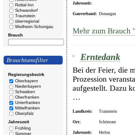
Jahreszeit:
Rottal-Inn
Schwandorf
Gauverband:
Donaugau
Traunstein
überregional
Weilheim-Schongau
Mehr zum Brauch "
Brauch
Erntedank
Brauchtumsfilter
Bei der Feier, die m
Regierungsbezirk
Prozession veransta
Oberbayern
aufgestellt. Dazu
Niederbayern
Schwaben
…
Oberfranken
Unterfranken
Mittelfranken
Landkreis:
Traunstein
Oberpfalz
Jahreszeit
Ort:
Schönram
Frühling
Jahreszeit:
Herbst
Sommer