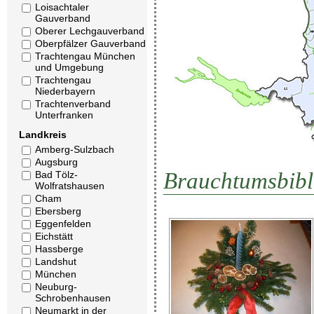
Loisachtaler
Gauverband
Oberer Lechgauverband
Oberpfälzer Gauverband
Trachtengau München
und Umgebung
Trachtengau
Niederbayern
Trachtenverband
Unterfranken
Landkreis
Amberg-Sulzbach
Augsburg
Brauchtumsbibl
Bad Tölz-
Wolfratshausen
Cham
Ebersberg
Eggenfelden
Eichstätt
Hassberge
Landshut
München
Neuburg-
Schrobenhausen
Neumarkt in der