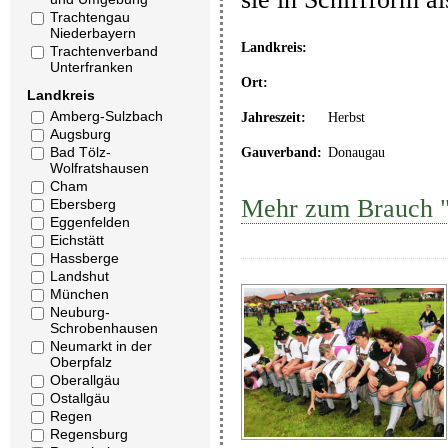
Trachtengau
Niederbayern
Landkreis:
Trachtenverband
Unterfranken
Ort:
Landkreis
Amberg-Sulzbach
Jahreszeit:
Herbst
Augsburg
Bad Tölz-
Gauverband:
Donaugau
Wolfratshausen
Cham
Mehr zum Brauch "A
Ebersberg
Eggenfelden
Eichstätt
Hassberge
Landshut
München
Neuburg-
Schrobenhausen
Neumarkt in der
Oberpfalz
Oberallgäu
Ostallgäu
Regen
Regensburg