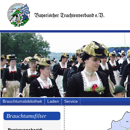
Brauchtumsbibliothek
Laden
Service
Brauchtumsfilter
Regierungsbezirk