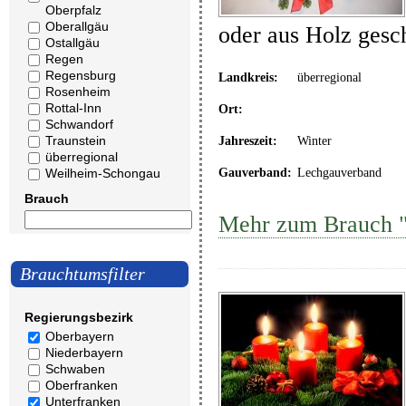
Oberpfalz
Oberallgäu
oder aus Holz gesc
Ostallgäu
Regen
Regensburg
Landkreis:
überregional
Rosenheim
Rottal-Inn
Ort:
Schwandorf
Traunstein
Jahreszeit:
Winter
überregional
Weilheim-Schongau
Gauverband:
Lechgauverband
Brauch
Mehr zum Brauch "
Brauchtumsfilter
Regierungsbezirk
Oberbayern
Niederbayern
Schwaben
Oberfranken
Unterfranken