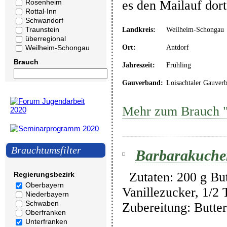
Rosenheim
es den Mailauf dor
Rottal-Inn
Schwandorf
Traunstein
Landkreis:
Weilheim-Schongau
überregional
Ort:
Antdorf
Weilheim-Schongau
Brauch
Jahreszeit:
Frühling
Gauverband:
Loisachtaler Gauver
Mehr zum Brauch "
Brauchtumsfilter
Barbarakuche
Zutaten: 200 g Butt
Regierungsbezirk
Oberbayern
Vanillezucker, 1/2
Niederbayern
Schwaben
Zubereitung: Butte
Oberfranken
Unterfranken