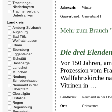
Trachtengau
Niederbayern
Jahreszeit:
Winter
Trachtenverband
Unterfranken
Gauverband:
Gauverband I
Landkreis
Amberg-Sulzbach
Mehr zum Brauch 
Augsburg
Bad Tölz-
Wolfratshausen
Cham
Ebersberg
Die drei Elenden
Eggenfelden
Eichstätt
Vor 150 Jahren, am 
Hassberge
Landshut
Prozession vom Fran
München
Wallfahrtskirche na
Neuburg-
Schrobenhausen
Vitrinen in …
Neumarkt in der
Oberpfalz
Oberallgäu
Landkreis:
Neumarkt in der Obe
Ostallgäu
Regen
Ort:
Griesstetten
Regensburg
Rosenheim