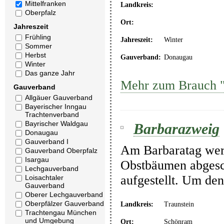
Mittelfranken
Landkreis:
Oberpfalz
Ort:
Jahreszeit
Frühling
Jahreszeit:
Winter
Sommer
Herbst
Gauverband:
Donaugau
Winter
Das ganze Jahr
Mehr zum Brauch 
Gauverband
Allgäuer Gauverband
Bayerischer Inngau
Trachtenverband
Bayrischer Waldgau
Barbarazweig
Donaugau
Gauverband I
Am Barbaratag wer
Gauverband Oberpfalz
Isargau
Obstbäumen abgesc
Lechgauverband
aufgestellt. Um den
Loisachtaler
Gauverband
Oberer Lechgauverband
Oberpfälzer Gauverband
Landkreis:
Traunstein
Trachtengau München
und Umgebung
Ort:
Schönram