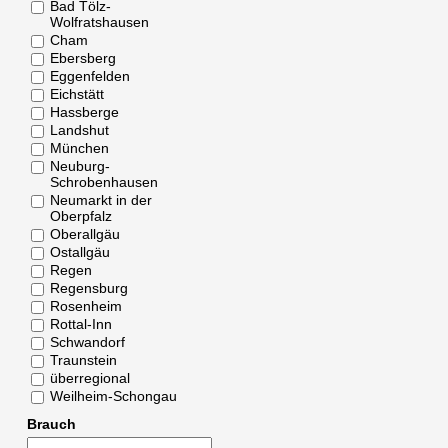
Bad Tölz-
Wolfratshausen
Cham
Ebersberg
Eggenfelden
Eichstätt
Hassberge
Landshut
München
Neuburg-
Schrobenhausen
Neumarkt in der
Oberpfalz
Oberallgäu
Ostallgäu
Regen
Regensburg
Rosenheim
Rottal-Inn
Schwandorf
Traunstein
überregional
Weilheim-Schongau
Brauch