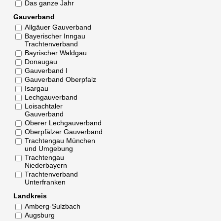
Das ganze Jahr
Gauverband
Allgäuer Gauverband
Bayerischer Inngau
Trachtenverband
Bayrischer Waldgau
Donaugau
Gauverband I
Gauverband Oberpfalz
Isargau
Lechgauverband
Loisachtaler
Gauverband
Oberer Lechgauverband
Oberpfälzer Gauverband
Trachtengau München
und Umgebung
Trachtengau
Niederbayern
Trachtenverband
Unterfranken
Landkreis
Amberg-Sulzbach
Augsburg