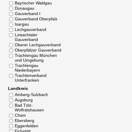
Bayrischer Waldgau
Donaugau
Gauverband I
Gauverband Oberpfalz
Isargau
Lechgauverband
Loisachtaler
Gauverband
Oberer Lechgauverband
Oberpfälzer Gauverband
Trachtengau München
und Umgebung
Trachtengau
Niederbayern
Trachtenverband
Unterfranken
Landkreis
Amberg-Sulzbach
Augsburg
Bad Tölz-
Wolfratshausen
Cham
Ebersberg
Eggenfelden
Eichstätt