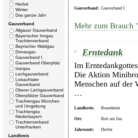
Herbst
Gauverband:
Gauverband I
Winter
Das ganze Jahr
Mehr zum Brauch "
Gauverband
Allgäuer Gauverband
Bayerischer Inngau
Trachtenverband
Bayrischer Waldgau
Erntedank
Donaugau
Gauverband I
Gauverband Oberpfalz
Im Erntedankgottesd
Isargau
Die Aktion Minibro
Lechgauverband
Loisachtaler
Menschen auf der W
Gauverband
Oberer Lechgauverband
…
Oberpfälzer Gauverband
Trachtengau München
und Umgebung
Landkreis:
Rosenheim
Trachtengau
Niederbayern
Ort:
Rott am Inn
Trachtenverband
Unterfranken
Jahreszeit:
Herbst
Landkreis