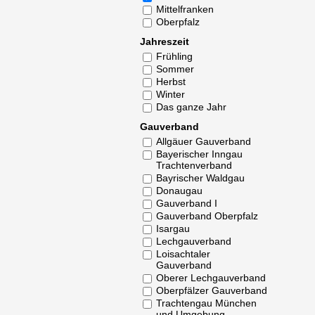
Mittelfranken
Oberpfalz
Jahreszeit
Frühling
Sommer
Herbst
Winter
Das ganze Jahr
Gauverband
Allgäuer Gauverband
Bayerischer Inngau
Trachtenverband
Bayrischer Waldgau
Donaugau
Gauverband I
Gauverband Oberpfalz
Isargau
Lechgauverband
Loisachtaler
Gauverband
Oberer Lechgauverband
Oberpfälzer Gauverband
Trachtengau München
und Umgebung