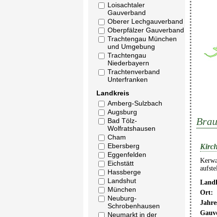
Loisachtaler
Gauverband
Oberer Lechgauverband
Oberpfälzer Gauverband
Trachtengau München
und Umgebung
Trachtengau
Niederbayern
Trachtenverband
Unterfranken
Landkreis
Amberg-Sulzbach
Augsburg
Brau
Bad Tölz-
Wolfratshausen
Cham
Ebersberg
Kirch
Eggenfelden
Kerwa
Eichstätt
aufst
Hassberge
Landshut
Landk
München
Ort:
Neuburg-
Jahre
Schrobenhausen
Gauv
Neumarkt in der