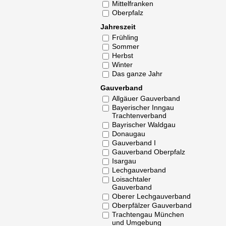
Mittelfranken
Oberpfalz
Jahreszeit
Frühling
Sommer
Herbst
Winter
Das ganze Jahr
Gauverband
Allgäuer Gauverband
Bayerischer Inngau
Trachtenverband
Bayrischer Waldgau
Donaugau
Gauverband I
Gauverband Oberpfalz
Isargau
Lechgauverband
Loisachtaler
Gauverband
Oberer Lechgauverband
Oberpfälzer Gauverband
Trachtengau München
und Umgebung