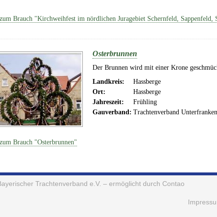
zum Brauch "Kirchweihfest im nördlichen Juragebiet Schernfeld, Sappenfeld, 
Osterbrunnen
Der Brunnen wird mit einer Krone geschmüc
Landkreis:
Hassberge
Ort:
Hassberge
Jahreszeit:
Frühling
Gauverband:
Trachtenverband Unterfranke
zum Brauch "Osterbrunnen"
Bayerischer Trachtenverband e.V.
– ermöglicht durch Contao
Impress