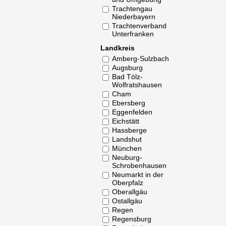
Trachtengau
Niederbayern
Trachtenverband
Unterfranken
Landkreis
Amberg-Sulzbach
Augsburg
Bad Tölz-
Wolfratshausen
Cham
Ebersberg
Eggenfelden
Eichstätt
Hassberge
Landshut
München
Neuburg-
Schrobenhausen
Neumarkt in der
Oberpfalz
Oberallgäu
Ostallgäu
Regen
Regensburg