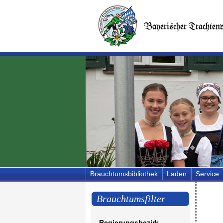
Brauchtumsbibliothek
Laden
Service
Brauchtumsfilter
Regierungsbezirk