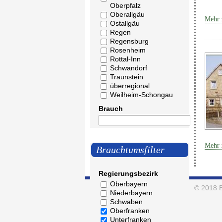
Oberpfalz
Oberallgäu
Mehr 
Ostallgäu
Regen
Regensburg
Rosenheim
Rottal-Inn
Schwandorf
Traunstein
überregional
Weilheim-Schongau
Brauch
Mehr 
Brauchtumsfilter
Regierungsbezirk
Oberbayern
© 2018
Niederbayern
Schwaben
Oberfranken
Unterfranken