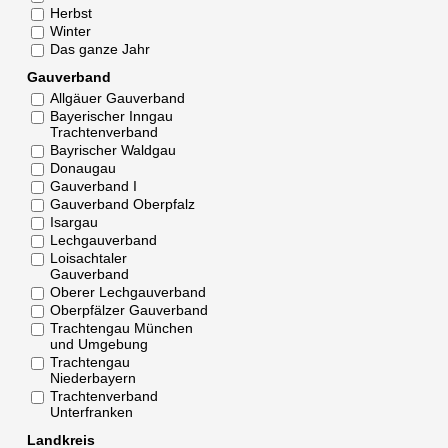
Herbst
Winter
Das ganze Jahr
Gauverband
Allgäuer Gauverband
Bayerischer Inngau
Trachtenverband
Bayrischer Waldgau
Donaugau
Gauverband I
Gauverband Oberpfalz
Isargau
Lechgauverband
Loisachtaler
Gauverband
Oberer Lechgauverband
Oberpfälzer Gauverband
Trachtengau München
und Umgebung
Trachtengau
Niederbayern
Trachtenverband
Unterfranken
Landkreis