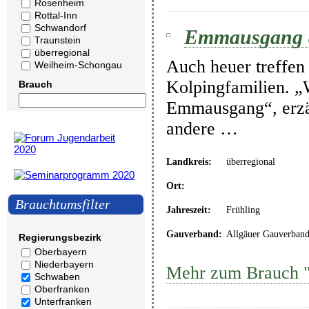
Rosenheim
Rottal-Inn
Schwandorf
Emmausgang a
Traunstein
überregional
Auch heuer treffen 
Weilheim-Schongau
Kolpingfamilien. „
Brauch
Emmausgang“, erzäh
andere …
Landkreis:
überregional
Ort:
Brauchtumsfilter
Jahreszeit:
Frühling
Gauverband:
Allgäuer Gauverban
Regierungsbezirk
Oberbayern
Niederbayern
Mehr zum Brauch 
Schwaben
Oberfranken
Unterfranken