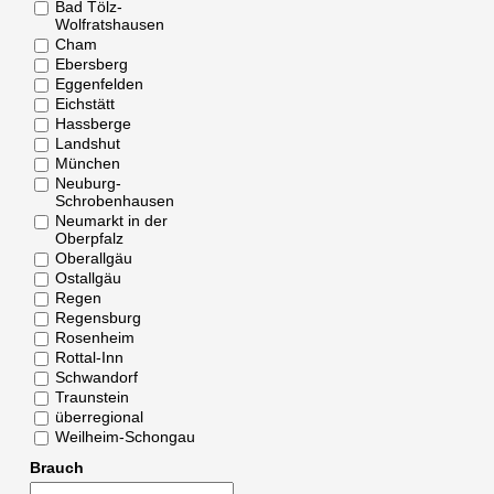
Bad Tölz-
Wolfratshausen
Cham
Ebersberg
Eggenfelden
Eichstätt
Hassberge
Landshut
München
Neuburg-
Schrobenhausen
Neumarkt in der
Oberpfalz
Oberallgäu
Ostallgäu
Regen
Regensburg
Rosenheim
Rottal-Inn
Schwandorf
Traunstein
überregional
Weilheim-Schongau
Brauch