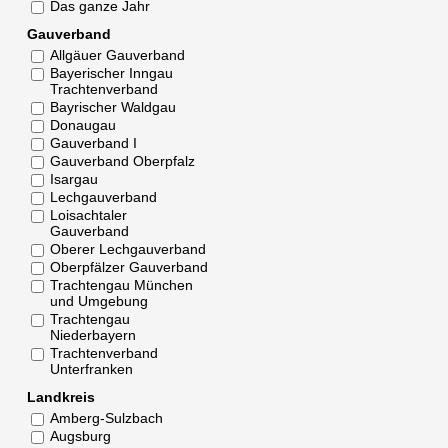
Das ganze Jahr
Gauverband
Allgäuer Gauverband
Bayerischer Inngau
Trachtenverband
Bayrischer Waldgau
Donaugau
Gauverband I
Gauverband Oberpfalz
Isargau
Lechgauverband
Loisachtaler
Gauverband
Oberer Lechgauverband
Oberpfälzer Gauverband
Trachtengau München
und Umgebung
Trachtengau
Niederbayern
Trachtenverband
Unterfranken
Landkreis
Amberg-Sulzbach
Augsburg