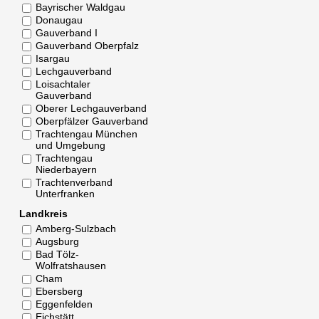
Bayrischer Waldgau
Donaugau
Gauverband I
Gauverband Oberpfalz
Isargau
Lechgauverband
Loisachtaler
Gauverband
Oberer Lechgauverband
Oberpfälzer Gauverband
Trachtengau München
und Umgebung
Trachtengau
Niederbayern
Trachtenverband
Unterfranken
Landkreis
Amberg-Sulzbach
Augsburg
Bad Tölz-
Wolfratshausen
Cham
Ebersberg
Eggenfelden
Eichstätt