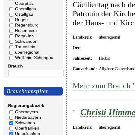
Cäcilientag nach de
Oberpfalz
Oberallgäu
Patronin der Kirche
Ostallgäu
Regen
der Haus- und Kir
Regensburg
Rosenheim
Rottal-Inn
Landkreis:
überregional
Schwandorf
Traunstein
Ort:
überregional
Weilheim-Schongau
Jahreszeit:
Herbst
Brauch
Gauverband:
Allgäuer Gauverban
Mehr zum Brauch "C
Brauchtumsfilter
Regierungsbezirk
Christi Himmel
Oberbayern
Niederbayern
Schwaben
Landkreis:
überregional
Oberfranken
Unterfranken