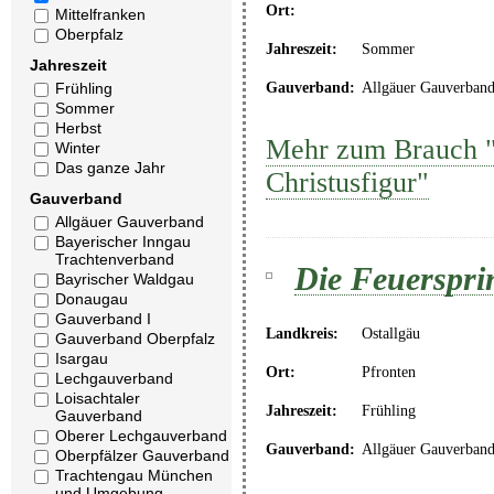
Ort:
Mittelfranken
Oberpfalz
Jahreszeit:
Sommer
Jahreszeit
Gauverband:
Allgäuer Gauverban
Frühling
Sommer
Herbst
Mehr zum Brauch "C
Winter
Das ganze Jahr
Christusfigur"
Gauverband
Allgäuer Gauverband
Bayerischer Inngau
Trachtenverband
Die Feuerspri
Bayrischer Waldgau
Donaugau
Gauverband I
Landkreis:
Ostallgäu
Gauverband Oberpfalz
Isargau
Ort:
Pfronten
Lechgauverband
Loisachtaler
Jahreszeit:
Frühling
Gauverband
Oberer Lechgauverband
Gauverband:
Allgäuer Gauverban
Oberpfälzer Gauverband
Trachtengau München
und Umgebung