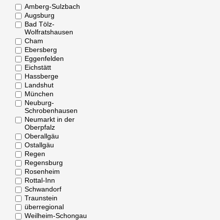
Amberg-Sulzbach
Augsburg
Bad Tölz-
Wolfratshausen
Cham
Ebersberg
Eggenfelden
Eichstätt
Hassberge
Landshut
München
Neuburg-
Schrobenhausen
Neumarkt in der
Oberpfalz
Oberallgäu
Ostallgäu
Regen
Regensburg
Rosenheim
Rottal-Inn
Schwandorf
Traunstein
überregional
Weilheim-Schongau