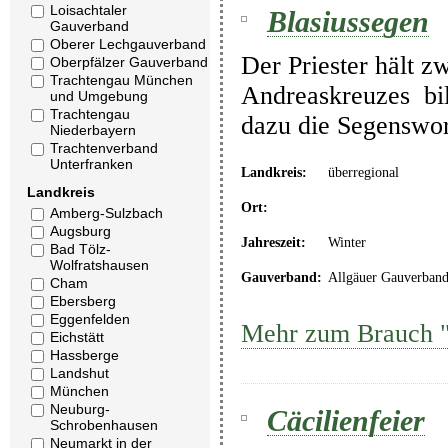
Loisachtaler
Blasiussegen
Gauverband
Oberer Lechgauverband
Der Priester hält z
Oberpfälzer Gauverband
Trachtengau München
Andreaskreuzes bil
und Umgebung
Trachtengau
dazu die Segenswor
Niederbayern
Trachtenverband
Unterfranken
Landkreis:
überregional
Landkreis
Ort:
Amberg-Sulzbach
Augsburg
Jahreszeit:
Winter
Bad Tölz-
Wolfratshausen
Gauverband:
Allgäuer Gauverban
Cham
Ebersberg
Eggenfelden
Mehr zum Brauch "
Eichstätt
Hassberge
Landshut
München
Neuburg-
Cäcilienfeier
Schrobenhausen
Neumarkt in der