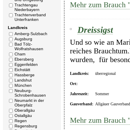
Mehr zum Brauch "
Trachtengau
Niederbayern
Trachtenverband
Unterfranken
Dreissigst
Landkreis
Amberg-Sulzbach
Augsburg
Und so wie an Maria
Bad Tölz-
Wolfratshausen
reiches Brauchtum.M
Cham
wurden, für besond
Ebersberg
Eggenfelden
Eichstätt
Landkreis:
überregional
Hassberge
Landshut
Ort:
München
Neuburg-
Jahreszeit:
Sommer
Schrobenhausen
Neumarkt in der
Gauverband:
Allgäuer Gauverban
Oberpfalz
Oberallgäu
Ostallgäu
Mehr zum Brauch "
Regen
Regensburg