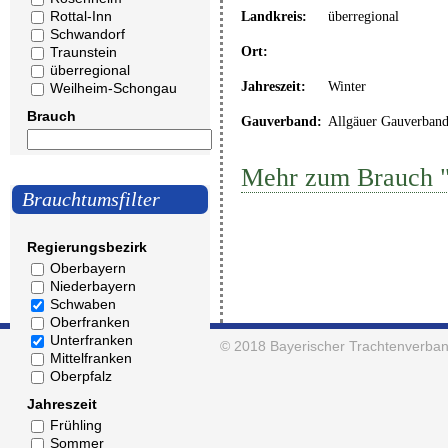
Rottal-Inn
Landkreis:
überregional
Schwandorf
Traunstein
Ort:
überregional
Jahreszeit:
Winter
Weilheim-Schongau
Brauch
Gauverband:
Allgäuer Gauverban
Mehr zum Brauch 
Brauchtumsfilter
Regierungsbezirk
Oberbayern
Niederbayern
Schwaben
Oberfranken
Unterfranken
© 2018
Bayerischer Trachtenverban
Mittelfranken
Oberpfalz
Jahreszeit
Frühling
Sommer