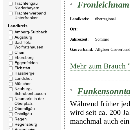
Fronleichnam
Trachtengau
Niederbayern
Trachtenverband
Unterfranken
Landkreis:
überregional
Landkreis
Ort:
Amberg-Sulzbach
Augsburg
Jahreszeit:
Sommer
Bad Tölz-
Wolfratshausen
Gauverband:
Allgäuer Gauverban
Cham
Ebersberg
Eggenfelden
Mehr zum Brauch "
Eichstätt
Hassberge
Landshut
München
Funkensonnt
Neuburg-
Schrobenhausen
Neumarkt in der
Während früher jed
Oberpfalz
Oberallgäu
wird seit ca. 200 J
Ostallgäu
Regen
manchmal auch eine
Regensburg
Rosenheim