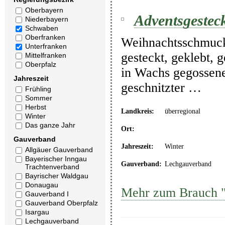
Oberbayern
Adventsgestec
Niederbayern
Schwaben
Oberfranken
Weihnachtsschmuck
Unterfranken
gesteckt, geklebt, 
Mittelfranken
Oberpfalz
in Wachs gegossener
Jahreszeit
geschnitzter …
Frühling
Sommer
Herbst
Landkreis:
überregional
Winter
Das ganze Jahr
Ort:
Gauverband
Jahreszeit:
Winter
Allgäuer Gauverband
Bayerischer Inngau
Gauverband:
Lechgauverband
Trachtenverband
Bayrischer Waldgau
Donaugau
Mehr zum Brauch "
Gauverband I
Gauverband Oberpfalz
Isargau
Lechgauverband