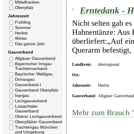
Mittelfranken
Oberpfalz
Erntedank - 
Jahreszeit
Nicht selten gab es
Frühling
Sommer
Hahnentänze: Aus B
Herbst
Winter
überliefert:„Auf ei
Das ganze Jahr
Querarm befestigt
Gauverband
Allgäuer Gauverband
Bayerischer Inngau
Landkreis:
überregional
Trachtenverband
Bayrischer Waldgau
Ort:
Donaugau
Gauverband I
Jahreszeit:
Herbst
Gauverband Oberpfalz
Isargau
Gauverband:
Allgäuer Gauverban
Lechgauverband
Loisachtaler
Mehr zum Brauch "
Gauverband
Oberer Lechgauverband
Oberpfälzer Gauverband
Trachtengau München
und Umgebung