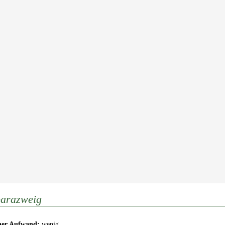
arazweig
cher Aufwand:
wenig