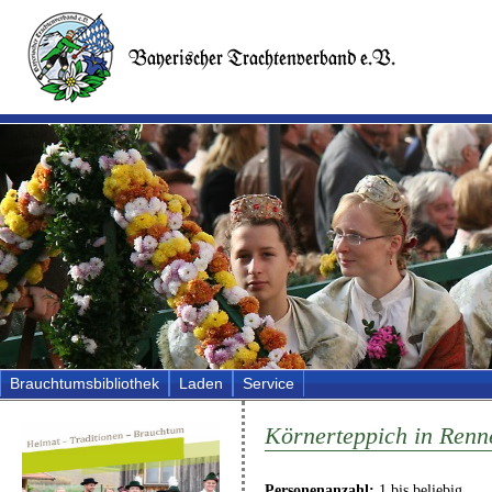
Brauchtumsbibliothek
Laden
Service
Körnerteppich in Renn
Personenanzahl:
1 bis beliebig