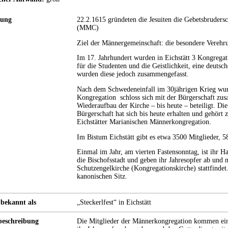
rung
22.2.1615 gründeten die Jesuiten die Gebetsbruder
(MMC)
Ziel der Männergemeinschaft: die besondere Verehr
Im 17. Jahrhundert wurden in Eichstätt 3 Kongregat
für die Studenten und die Geistlichkeit, eine deutsch
wurden diese jedoch zusammengefasst.
Nach dem Schwedeneinfall im 30jährigen Krieg wurd
Kongregation schloss sich mit der Bürgerschaft z
Wiederaufbau der Kirche – bis heute – beteiligt. Di
Bürgerschaft hat sich bis heute erhalten und gehört
Eichstätter Marianischen Männerkongregation.
Im Bistum Eichstätt gibt es etwa 3500 Mitglieder, 5
Einmal im Jahr, am vierten Fastensonntag, ist ihr 
die Bischofsstadt und geben ihr Jahresopfer ab und n
Schutzengelkirche (Kongregationskirche) stattfindet.
kanonischen Sitz.
bekannt als
„Steckerlfest“ in Eichstätt
eschreibung
Die Mitglieder der Männerkongregation kommen ein