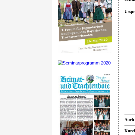
Ursp
Auch 
Kurzb