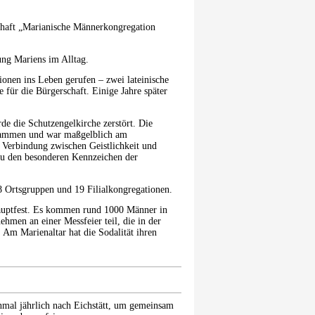
schaft „Marianische Männerkongregation
ung Mariens im Alltag.
ionen ins Leben gerufen – zwei lateinische
e für die Bürgerschaft. Einige Jahre später
e die Schutzengelkirche zerstört. Die
usammen und war maßgelblich am
e Verbindung zwischen Geistlichkeit und
 zu den besonderen Kennzeichen der
8 Ortsgruppen und 19 Filialkongregationen.
Hauptfest. Es kommen rund 1000 Männer in
ehmen an einer Messfeier teil, die in der
 Am Marienaltar hat die Sodalität ihren
mal jährlich nach Eichstätt, um gemeinsam