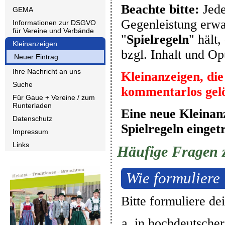
Beachte bitte:
Jede
GEMA
Gegenleistung erwar
Informationen zur DSGVO
für Vereine und Verbände
"
Spielregeln
" hält
Kleinanzeigen
bzgl. Inhalt und Op
Neuer Eintrag
Ihre Nachricht an uns
Kleinanzeigen, die
Suche
kommentarlos gelö
Für Gaue + Vereine / zum
Runterladen
Eine neue Kleinan
Datenschutz
Spielregeln einge
Impressum
Links
Häufige Fragen 
Wie formuliere 
Bitte formuliere de
in hochdeutsche