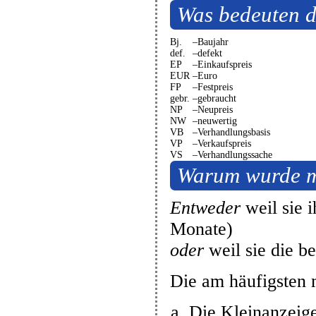
Was bedeuten 
Bj.
–
Baujahr
def.
–
defekt
EP
–
Einkaufspreis
EUR
–
Euro
FP
–
Festpreis
gebr.
–
gebraucht
NP
–
Neupreis
NW
–
neuwertig
VB
–
Verhandlungsbasis
VP
–
Verkaufspreis
VS
–
Verhandlungssache
Warum wurde me
Entweder
weil sie 
Monate)
oder
weil sie die b
Die am häufigsten m
Die Kleinanzeige