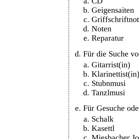
CD
Geigensaiten
Griffschriftno
Noten
Reparatur
Für die Suche v
Gitarrist(in)
Klarinettist(in
Stubnmusi
Tanzlmusi
Für Gesuche ode
Schalk
Kasettl
Miesbacher J