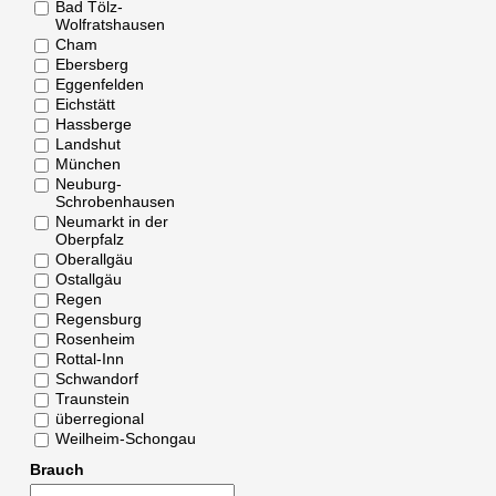
Bad Tölz-
Wolfratshausen
Cham
Ebersberg
Eggenfelden
Eichstätt
Hassberge
Landshut
München
Neuburg-
Schrobenhausen
Neumarkt in der
Oberpfalz
Oberallgäu
Ostallgäu
Regen
Regensburg
Rosenheim
Rottal-Inn
Schwandorf
Traunstein
überregional
Weilheim-Schongau
Brauch