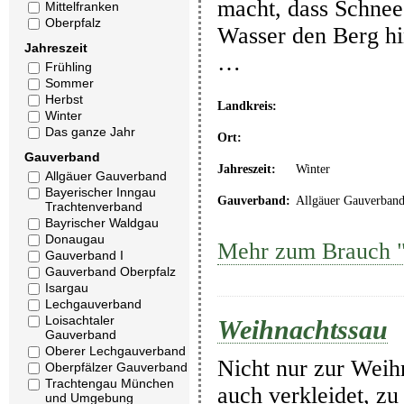
macht, dass Schnee
Mittelfranken
Oberpfalz
Wasser den Berg hi
Jahreszeit
…
Frühling
Sommer
Herbst
Landkreis:
Winter
Das ganze Jahr
Ort:
Gauverband
Jahreszeit:
Winter
Allgäuer Gauverband
Bayerischer Inngau
Gauverband:
Allgäuer Gauverban
Trachtenverband
Bayrischer Waldgau
Donaugau
Mehr zum Brauch "
Gauverband I
Gauverband Oberpfalz
Isargau
Lechgauverband
Loisachtaler
Weihnachtssau
Gauverband
Oberer Lechgauverband
Nicht nur zur Wei
Oberpfälzer Gauverband
Trachtengau München
auch verkleidet, zu
und Umgebung