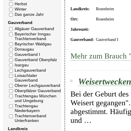
Herbst
Landkreis:
Rosenheim
Winter
Das ganze Jahr
Ort:
Rosenheim
Gauverband
Allgäuer Gauverband
Jahreszeit:
Bayerischer Inngau
Trachtenverband
Gauverband:
Gauverband I
Bayrischer Waldgau
Donaugau
Mehr zum Brauch "
Gauverband I
Gauverband Oberpfalz
Isargau
Lechgauverband
Loisachtaler
Weisertwecke
Gauverband
Oberer Lechgauverband
Oberpfälzer Gauverband
Bei der Geburt des
Trachtengau München
und Umgebung
Weisert gegangen".
Trachtengau
abgestimmt. Häufig
Niederbayern
Trachtenverband
und …
Unterfranken
Landkreis