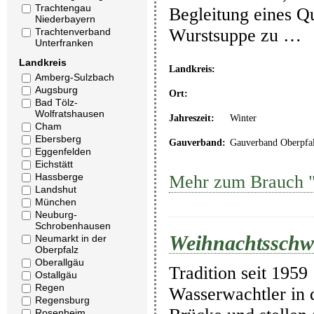
Trachtengau
Begleitung eines Q
Niederbayern
Wurstsuppe zu …
Trachtenverband
Unterfranken
Landkreis
Landkreis:
Amberg-Sulzbach
Augsburg
Ort:
Bad Tölz-
Wolfratshausen
Jahreszeit:
Winter
Cham
Ebersberg
Gauverband:
Gauverband Oberpfa
Eggenfelden
Eichstätt
Hassberge
Mehr zum Brauch "
Landshut
München
Neuburg-
Schrobenhausen
Weihnachtssch
Neumarkt in der
Oberpfalz
Oberallgäu
Tradition seit 1959
Ostallgäu
Regen
Wasserwachtler in 
Regensburg
Rosenheim