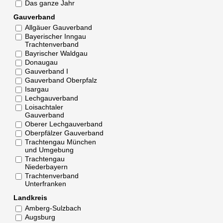
Das ganze Jahr
Gauverband
Allgäuer Gauverband
Bayerischer Inngau
Trachtenverband
Bayrischer Waldgau
Donaugau
Gauverband I
Gauverband Oberpfalz
Isargau
Lechgauverband
Loisachtaler
Gauverband
Oberer Lechgauverband
Oberpfälzer Gauverband
Trachtengau München
und Umgebung
Trachtengau
Niederbayern
Trachtenverband
Unterfranken
Landkreis
Amberg-Sulzbach
Augsburg