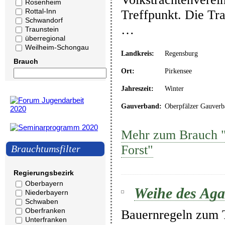
Rosenheim
Rottal-Inn
Treffpunkt. Die Tr
Schwandorf
…
Traunstein
überregional
Weilheim-Schongau
Landkreis:
Regensburg
Brauch
Ort:
Pirkensee
Jahreszeit:
Winter
Gauverband:
Oberpfälzer Gauverb
Mehr zum Brauch "
Forst"
Brauchtumsfilter
Regierungsbezirk
Oberbayern
Weihe des Aga
Niederbayern
Schwaben
Oberfranken
Bauernregeln zum Ta
Unterfranken