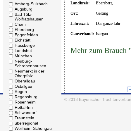
Landkreis:
Ebersberg
Amberg-Sulzbach
Augsburg
Ort:
Gelting
Bad Tölz-
Wolfratshausen
Jahreszeit:
Das ganze Jahr
Cham
Ebersberg
Gauverband:
Isargau
Eggenfelden
Eichstätt
Hassberge
Mehr zum Brauch 
Landshut
München
Neuburg-
Schrobenhausen
Neumarkt in der
Oberpfalz
Oberallgäu
Ostallgäu
Regen
Regensburg
© 2018
Bayerischer Trachtenverban
Rosenheim
Rottal-Inn
Schwandorf
Traunstein
überregional
Weilheim-Schongau