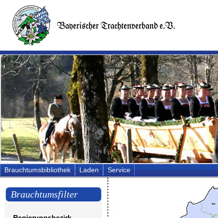
Brauchtumsbibliothek
Laden
Service
Brauchtumsfilter
Regierungsbezirk