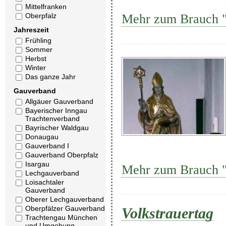
Mittelfranken
Oberpfalz
Mehr zum Brauch 
Jahreszeit
Frühling
Sommer
Herbst
Winter
Das ganze Jahr
Gauverband
Allgäuer Gauverband
Bayerischer Inngau
Trachtenverband
Bayrischer Waldgau
Donaugau
Gauverband I
Gauverband Oberpfalz
Isargau
Mehr zum Brauch "
Lechgauverband
Loisachtaler
Gauverband
Oberer Lechgauverband
Oberpfälzer Gauverband
Volkstrauertag
Trachtengau München
und Umgebung