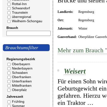
Brücke und stellen
Rottal-Inn
Schwandorf
Landkreis:
Regensburg
Traunstein
überregional
Ort:
Regensburg
Weilheim-Schongau
Brauch
Jahreszeit:
Winter
Gauverband:
Oberpfälzer Gauverb
Brauchtumsfilter
Mehr zum Brauch 
Regierungsbezirk
Oberbayern
Niederbayern
Weisert
Schwaben
Oberfranken
Für einen Sohn wir
Unterfranken
Mittelfranken
Geburtsgewicht ein
Oberpfalz
gefahren. Hierzu w
Jahreszeit
ein Traktor …
Frühling
Sommer