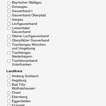
Bayrischer Waldgau
Donaugau
Gauverband I
Gauverband Oberpfalz
Isargau
Lechgauverband
Loisachtaler
Gauverband
Oberer Lechgauverband
Oberpfälzer Gauverband
Trachtengau München
und Umgebung
Trachtengau
Niederbayern
Trachtenverband
Unterfranken
Landkreis
Amberg-Sulzbach
Augsburg
Bad Tölz-
Wolfratshausen
Cham
Ebersberg
Eggenfelden
Eichstätt