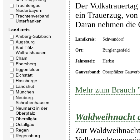
Der Volkstrauertag 
Trachtengau
Niederbayern
ein Trauerzug, von 
Trachtenverband
Unterfranken
Daran nehmen die G
Landkreis
Amberg-Sulzbach
Landkreis:
Schwandorf
Augsburg
Bad Tölz-
Ort:
Burglengenfeld
Wolfratshausen
Cham
Jahreszeit:
Herbst
Ebersberg
Eggenfelden
Gauverband:
Oberpfälzer Gauverb
Eichstätt
Hassberge
Landshut
Mehr zum Brauch "
München
Neuburg-
Schrobenhausen
Neumarkt in der
Oberpfalz
Waldweihnacht a
Oberallgäu
Ostallgäu
Zur Waldweihnacht 
Regen
Regensburg
Volkstrachtenverei