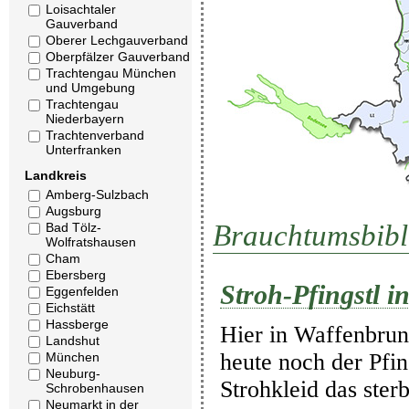
Loisachtaler
Gauverband
Oberer Lechgauverband
Oberpfälzer Gauverband
Trachtengau München
und Umgebung
Trachtengau
Niederbayern
Trachtenverband
Unterfranken
Landkreis
Amberg-Sulzbach
Augsburg
Brauchtumsbibl
Bad Tölz-
Wolfratshausen
Cham
Ebersberg
Stroh-Pfingstl 
Eggenfelden
Eichstätt
Hassberge
Hier in Waffenbrun
Landshut
heute noch der Pfin
München
Neuburg-
Strohkleid das ste
Schrobenhausen
Neumarkt in der