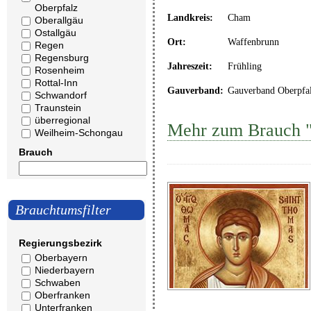
Oberpfalz
Landkreis:
Cham
Oberallgäu
Ostallgäu
Ort:
Waffenbrunn
Regen
Regensburg
Jahreszeit:
Frühling
Rosenheim
Rottal-Inn
Gauverband:
Gauverband Oberpfa
Schwandorf
Traunstein
überregional
Mehr zum Brauch "S
Weilheim-Schongau
Brauch
Brauchtumsfilter
Regierungsbezirk
Oberbayern
Niederbayern
Schwaben
Oberfranken
Unterfranken