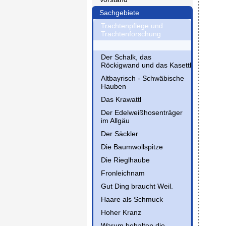
Sachgebiete
Trachtenpflege und
Trachtenforschung
Der Schalk, das
Röckigwand und das Kasettl
Altbayrisch - Schwäbische
Hauben
Das Krawattl
Der Edelweißhosenträger
im Allgäu
Der Säckler
Die Baumwollspitze
Die Rieglhaube
Fronleichnam
Gut Ding braucht Weil.
Haare als Schmuck
Hoher Kranz
Warum behalten die